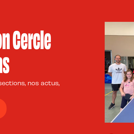
on Cercle
as
ections, nos actus,