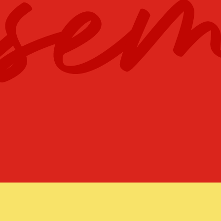
E TABLE
RONDE DES
BASK
BÛCHERONS
IR
DÉCOUVR
DÉCOUVRIR