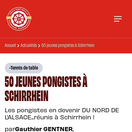
Accueil
Actualités
50 jeunes pongistes à Schirrhein
Tennis de table
50 JEUNES PONGISTES À
SCHIRRHEIN
Les pongistes en devenir DU NORD DE
L'ALSACE...réunis à Schirrhein !
par
Gauthier GENTNER
,