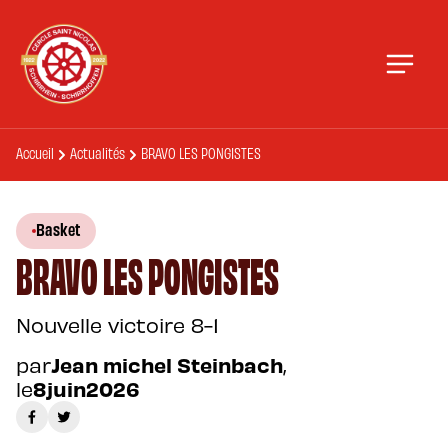
Accueil
Actualités
BRAVO LES PONGISTES
Basket
BRAVO LES PONGISTES
Nouvelle victoire 8-1
par
Jean michel Steinbach
,
le
8
juin
2026