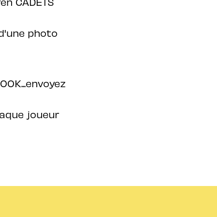
u'en CADETS
 d'une photo
OOK...envoyez
haque joueur