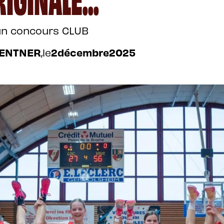
un concours CLUB
GENTNER
,
le
2
décembre
2025