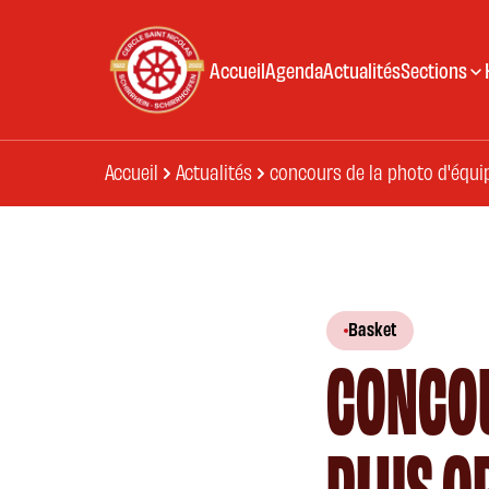
Accueil
Agenda
Actualités
Sections
Accueil
Actualités
concours de la photo d'équipe
Basket
CONCOU
PLUS OR