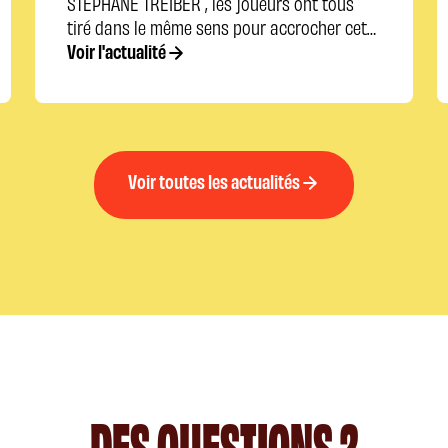
STEPHANE TREIBER , les joueurs ont tous
tiré dans le même sens pour accrocher cette
montée.
Voir l'actualité
Voir toutes les actualités
DES QUESTIONS ?