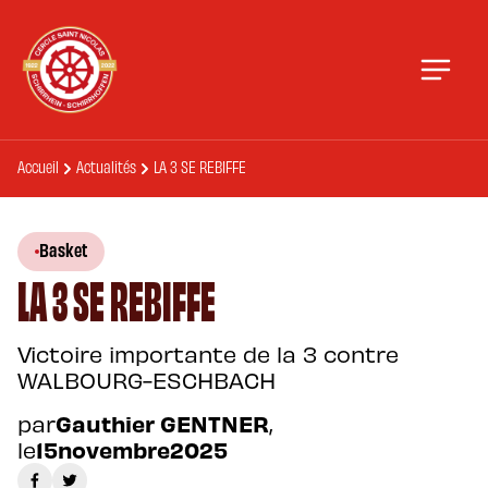
Accueil
Actualités
LA 3 SE REBIFFE
Basket
LA 3 SE REBIFFE
Victoire importante de la 3 contre
WALBOURG-ESCHBACH
par
Gauthier GENTNER
,
le
15
novembre
2025