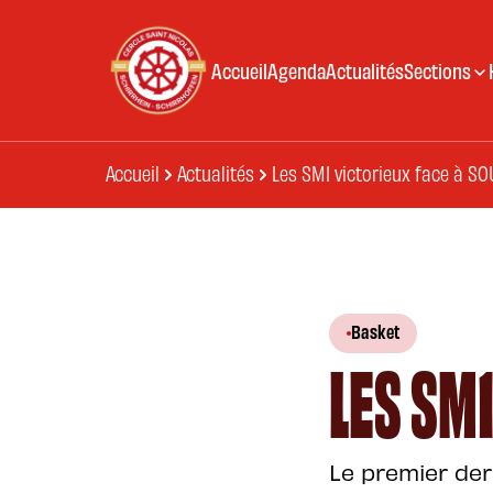
Accueil
Agenda
Actualités
Sections
Accueil
Actualités
Les SM1 victorieux face à SO
Basket
LES SM1
Le premier de