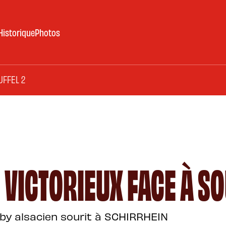
Historique
Photos
UFFEL 2
 VICTORIEUX FACE À SO
rby alsacien sourit à SCHIRRHEIN