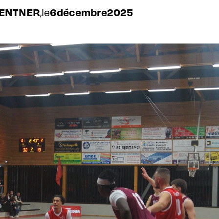
GENTNER
,
le
6
décembre
2025