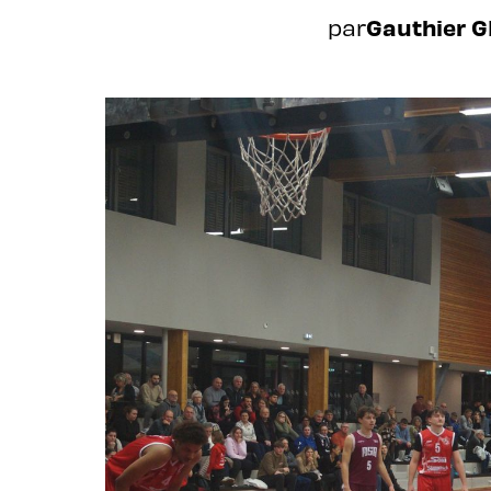
par
Gauthier 