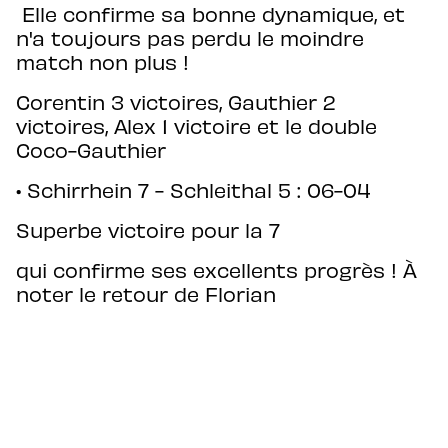
03 88 53 80 89
Elle confirme sa bonne dynamique, et
contact.cerclestnicolas@gmail.com
n'a toujours pas perdu le moindre
Nous contacter
match non plus !
Facebook
Corentin 3 victoires, Gauthier 2
Instagram
victoires, Alex 1 victoire et le double
Coco-Gauthier
• Schirrhein 7 - Schleithal 5 : 06-04
MENTIONS LÉGALES
COOKIES
Superbe victoire pour la 7
POLITIQUE DE CONFIDENTIALITÉ
qui confirme ses excellents progrès ! À
ESPACE ADMINISTRATEUR
noter le retour de Florian
Mention à toute l'équipe
Markus 3 victoires, Ewan 2 victoires et
Florian 1 victoire
En résumé, très bon week-end pour nos